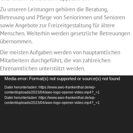
Zu unseren Leistungen gehören die Beratung,
Betreuung und Pflege von Seniorinnen und Senioren
sowie Angebote zur Freizeitgestaltung für ältere
Menschen. Weiterhin werden gesetzliche Betreuungen
übernommen.
Die meisten Aufgaben werden von hauptamtlichen
Mitarbeitern durchgeführt, die von zahlreichen
Ehrenamtlichen unterstützt werden.
Video-
Media error: Format(s) not supported or source(s) not found
Player
Datei herunterladen: https://www.awo-frankenthal.de/wp-
content/uploads/2023/04/awo-logo-opener-video.mp4?_=1
Datei herunterladen: https://www.awo-frankenthal.de/wp-
content/uploads/2023/04/awo-logo-opener-video.mp4?_=1