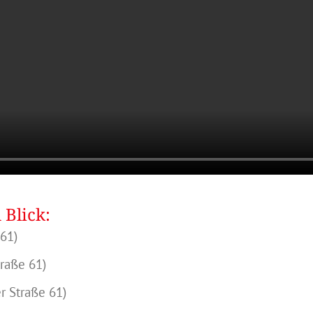
 Blick:
 61)
raße 61)
r Straße 61)