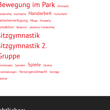
Bewegung im Park
Ehrenamt
Handarbeit
rankenthal
Gymnastik
Kulturfahrt
atientenverfügung
Pflege
Poolparty
utzaktion
Relaunch
sauberes Frankenthal
sitzgymnastik
sitzgymnastik 2.
Gruppe
Spiele
ommerpaty
Spenden
Ukraine
Vorsorgevollmacht
eranstaltungen
Vorträge
ebsite