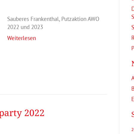
D
Sauberes Frankenthal, Putzaktion AWO
2022 und 2023
S
R
Weiterlesen
P
B
E
party 2022
2