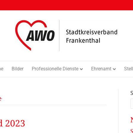
ne
Bilder
Professionelle Dienste
Ehrenamt
Ste
̵
d 2023
S