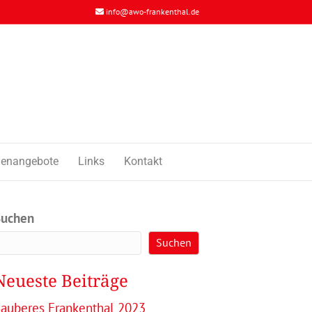
info@awo-frankenthal.de
llenangebote
Links
Kontakt
Suchen
Suchen
Neueste Beiträge
auberes Frankenthal 2023