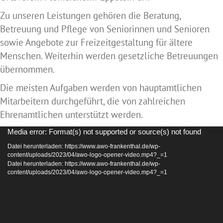
Zu unseren Leistungen gehören die Beratung,
Betreuung und Pflege von Seniorinnen und Senioren
sowie Angebote zur Freizeitgestaltung für ältere
Menschen. Weiterhin werden gesetzliche Betreuungen
übernommen.
Die meisten Aufgaben werden von hauptamtlichen
Mitarbeitern durchgeführt, die von zahlreichen
Ehrenamtlichen unterstützt werden.
Video-
Media error: Format(s) not supported or source(s) not found
Player
Datei herunterladen: https://www.awo-frankenthal.de/wp-
content/uploads/2023/04/awo-logo-opener-video.mp4?_=1
Datei herunterladen: https://www.awo-frankenthal.de/wp-
content/uploads/2023/04/awo-logo-opener-video.mp4?_=1