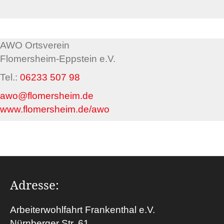
AWO Ortsverein
Flomersheim-Eppstein e.V.
Tel.:
06233 507 98
awo@flomersheim.de
www.flomersheim.de/awo
Adresse:
Arbeiterwohlfahrt Frankenthal e.V.
Nürnberger Str. 61