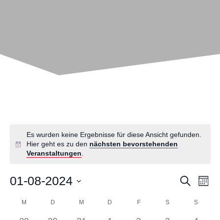
Es wurden keine Ergebnisse für diese Ansicht gefunden.
Hier geht es zu den
nächsten bevorstehenden
Veranstaltungen
.
V
V
01-08-2024
S
M
u
e
o
D
e
c
K
M
D
M
D
F
S
S
n
a
r
h
a