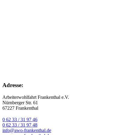
Adresse:
Arbeiterwohlfahrt Frankenthal e.V.
Nürnberger Str. 61
67227 Frankenthal
0 62 33 / 31 97 46
0 62 33 / 31 97 48
info@awo-frankenthal.de