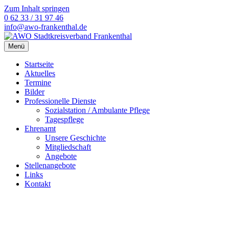
Zum Inhalt springen
0 62 33 / 31 97 46
info@awo-frankenthal.de
Menü
Startseite
Aktuelles
Termine
Bilder
Professionelle Dienste
Sozialstation / Ambulante Pflege
Tagespflege
Ehrenamt
Unsere Geschichte
Mitgliedschaft
Angebote
Stellenangebote
Links
Kontakt