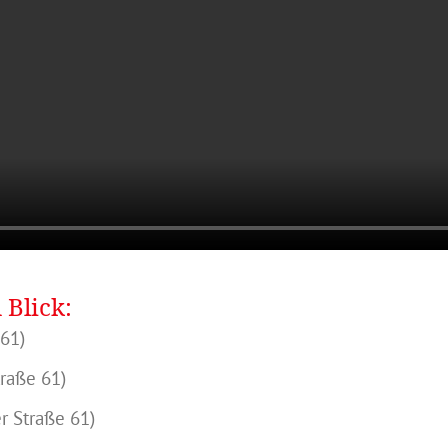
 Blick:
 61)
raße 61)
r Straße 61)