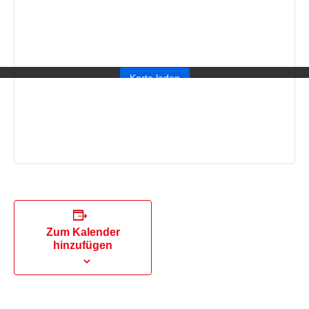
dem Laden der Karte akzeptieren Sie die Datenschutzerklärung von Go
Mehr erfahren
Karte laden
Google Maps immer entsperren
Zum Kalender
hinzufügen