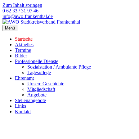
Zum Inhalt springen
0 62 33 / 31 97 46
info@awo-frankenthal.de
Menü
Startseite
Aktuelles
Termine
Bilder
Professionelle Dienste
Sozialstation / Ambulante Pflege
Tagespflege
Ehrenamt
Unsere Geschichte
Mitgliedschaft
Angebote
Stellenangebote
Links
Kontakt