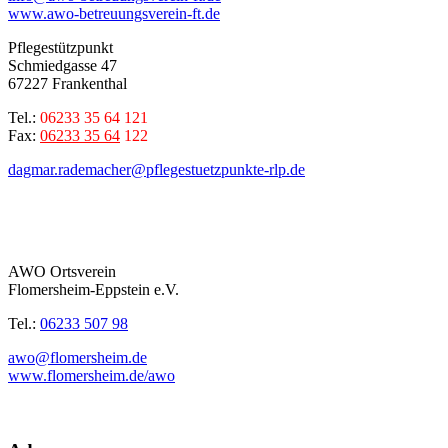
www.awo-betreuungsverein-ft.de
Pflegestützpunkt
Schmiedgasse 47
67227 Frankenthal
Tel.:
06233 35 64 121
Fax:
06233 35 64
122
dagmar.rademacher@pflegestuetzpunkte-rlp.de
AWO Ortsverein
Flomersheim-Eppstein e.V.
Tel.:
06233 507 98
awo@flomersheim.de
www.flomersheim.de/awo